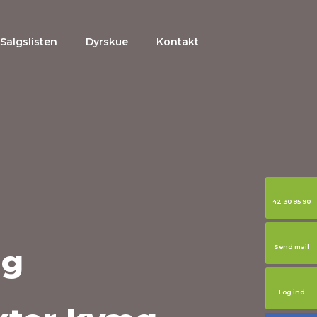
Salgslisten
Dyrskue
Kontakt
42 30 85 90
g
Send mail
Log ind