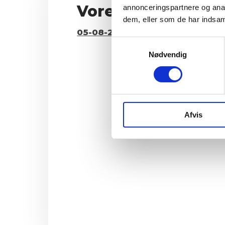
Vores nyheder
annonceringspartnere og anal
dem, eller som de har indsaml
05-08-2026 - Nyhedsbrev udse
Samtykkevalg
Nødvendig
Afvis