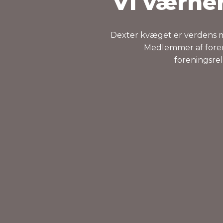
Vi værne
Dexter kvæget er verdens min
Medlemmer af foreni
foreningsrel