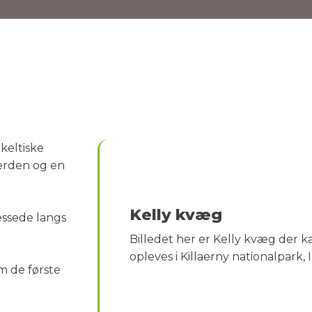
keltiske
verden og en
Kelly kvæg
æssede langs
Billedet her er Kelly kvæg der k
opleves i Killaerny nationalpark, I
m de første