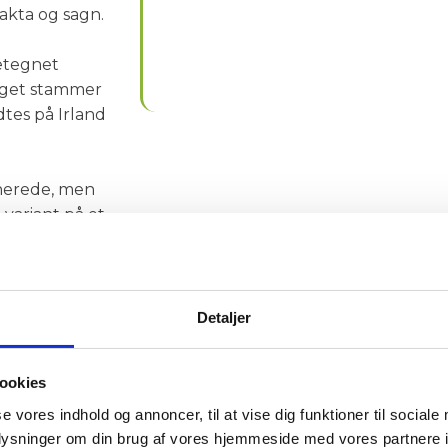
fakta og sagn.
betegnet
æget stammer
tes på Irland
inerede, men
variant på et
​
Detaljer
ookies
se vores indhold og annoncer, til at vise dig funktioner til sociale
oplysninger om din brug af vores hjemmeside med vores partnere i