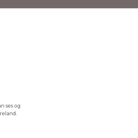
an ses og
reland.​