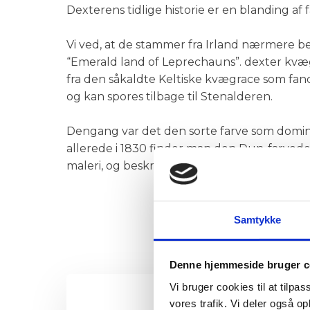
Dexterens tidlige historie er en blanding af 
​Vi ved, at de stammer fra Irland nærmere 
“Emerald land of Leprechauns”. dexter kv
fra den såkaldte Keltiske kvægrace som fand
og kan spores tilbage til Stenalderen.
​Dengang var det den sorte farve som dom
allerede i 1830 finder man den Dun-farvede 
maleri, og beskrevet som en Dexter/Kerry ko.
Samtykke
Denne hjemmeside bruger c
Vi bruger cookies til at tilpas
vores trafik. Vi deler også 