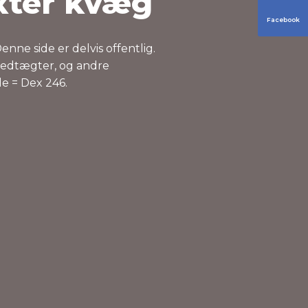
xter kvæg
Facebook
nne side er delvis offentlig.
 vedtægter, og andre
de = Dex 246.