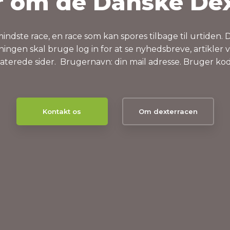
r om de Danske De
dste race, en race som kan spores tilbage til urtiden. De
ngen skal bruge log in for at se nyhedsbreve, artikler
aterede sider. Brugernavn: din mail adresse. Bruger ko
Kontakt os
Om dexterracen