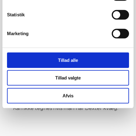
generalforsamling og lign.
- Pris: kr. 600,00 + moms = kr. 750,00
Statistik
​Ved ovenstående medlemskaber gælder
det, at man har Dexter kvæg - Ved tvivl ved
Marketing
indmeldelse tjekkes CHR af foreningen.
Passivt medlemskab:
Tillad alle
- uden stemme / opstillings-ret ved
generalforsamling og lign.
- Pris: kr. 320,00 + moms = kr. 400,00
Tillad valgte
Ovenstående medlemskab kan kun tegnes
Afvis
hvis man tidligere har haft Dexter kvæg.
Kan ikke tegnes hvis man har Dexter kvæg.