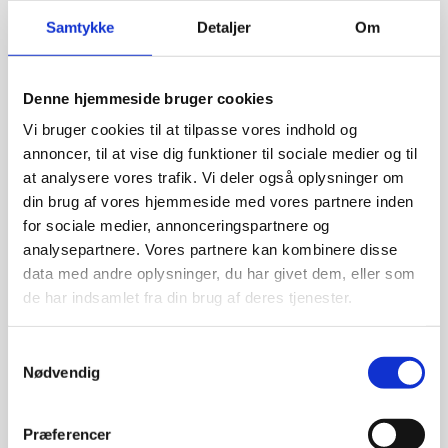
Ved udfyldelse af indmeldelses blanket,
Samtykke
Detaljer
Om
sendes der mail ud med informationer om
hvordan kontingentet indbetales.​
Denne hjemmeside bruger cookies
Kontingentet betales årligt med slut februar
hvert år, og skal indbetales til:
Vi bruger cookies til at tilpasse vores indhold og
annoncer, til at vise dig funktioner til sociale medier og til
at analysere vores trafik. Vi deler også oplysninger om
Til foreningens konto 1551 10153905
din brug af vores hjemmeside med vores partnere inden
for sociale medier, annonceringspartnere og
Typer og priser:
analysepartnere. Vores partnere kan kombinere disse
data med andre oplysninger, du har givet dem, eller som
Familie medlemskab:
de har indsamlet fra din brug af deres tjenester.
- med 2 stemmer / opstillingsret ved
generalforsamling og lign.
Samtykkevalg
- Pris: kr. 880,00 +moms = kr. 1100,00
Nødvendig
Alm. medlemskab:
- Medlem med 1 stemme / opstillingsret ved
Præferencer